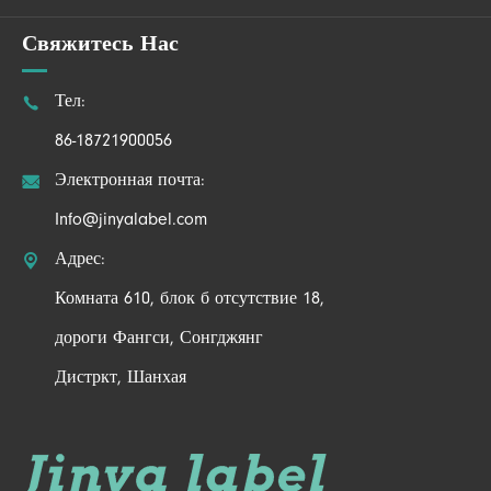
Свяжитесь Нас

Тел:
86-18721900056

Электронная почта:
Info@jinyalabel.com

Адрес:
Комната 610, блок б отсутствие 18,
дороги Фангси, Сонгджянг
Дистркт, Шанхая